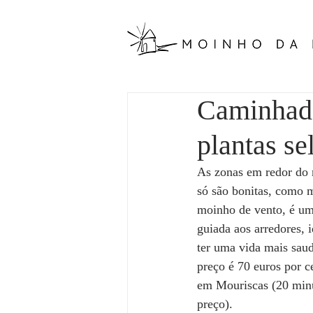
Caminhada
plantas se
As zonas em redor do m
só são bonitas, como m
moinho de vento, é uma
guiada aos arredores, i
ter uma vida mais sau
preço é 70 euros por c
em Mouriscas (20 minu
preço).