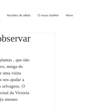
Vouchers de oferta
O nosso boletim
More
observar
lantas , que não 
les, amiga do 
r uma visita 
a nos ajudar a 
 selvagens. O 
cinal da Victoria 
s (o mesmo 